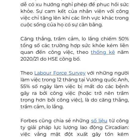
dễ có xu hướng nghỉ phép để phục hồi sức 
khỏe. Sự cam kết của nhân viên với công 
việc chỉ tăng lên khi các lĩnh vực khác trong 
cuộc sống của họ có sự cân bằng. 
Căng thẳng, trầm cảm, lo lắng chiếm 50% 
tổng số các trường hợp sức khỏe kém liên 
quan đến công việc, theo 
thống kê
 năm 
2020/21 do HSE công bố.
Theo 
Labour Force Survey
 với những người 
làm việc trong 12 tháng tại Vương quốc Anh, 
55% số ngày làm việc bị mất do các bệnh 
gây ra bởi công việc (hoặc trở nên trầm 
trọng hơn bởi công việc), là do căng thẳng, 
trầm cảm, lo lắng.
Forbes cũng chia sẻ những 
số liệu
 từ công 
ty giải pháp lực lượng lao động Circadian: 
việc vắng mặt đột xuất gây tốn kém 