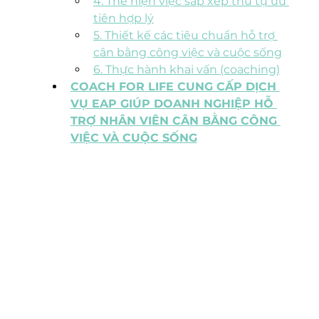
4. Thể hiện việc sắp xếp thứ tự ưu 
tiên hợp lý
5. Thiết kế các tiêu chuẩn hỗ trợ 
cân bằng công việc và cuộc sống
6. Thực hành khai vấn (coaching)
COACH FOR LIFE CUNG CẤP DỊCH 
VỤ EAP GIÚP DOANH NGHIỆP HỖ 
TRỢ NHÂN VIÊN CÂN BẰNG CÔNG 
VIỆC VÀ CUỘC SỐNG