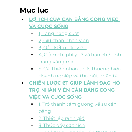
Mục lục
LỢI ÍCH CỦA CÂN BẰNG CÔNG VIỆC 
VÀ CUỘC SỐNG
1, Tăng năng suất
2, Giữ chân nhân viên
3, Gắn kết nhân viên
4, Giảm chi phí y tế và hạn chế tình 
trạng vắng mặt
5, Cải thiện nhận thức thương hiệu 
doanh nghiệp và thu hút nhân tài
CHIẾN LƯỢC 6T GIÚP LÃNH ĐẠO HỖ 
TRỢ NHÂN VIÊN CÂN BẰNG CÔNG 
VIỆC VÀ CUỘC SỐNG
1. Trở thành tấm gương về sự cân 
bằng
2. Thiết lập ranh giới
3. Thúc đẩy sở thích