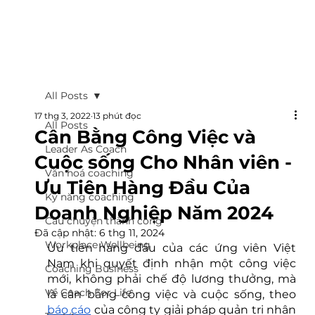
All Posts
17 thg 3, 2022
13 phút đọc
All Posts
Cân Bằng Công Việc và
Leader As Coach
Cuộc sống Cho Nhân viên -
Văn hoá coaching
Ưu Tiên Hàng Đầu Của
Kỹ năng coaching
Doanh Nghiệp Năm 2024
Câu chuyện thành công
Đã cập nhật:
6 thg 11, 2024
Workplace Wellbeing
Ưu tiên hàng đầu của các ứng viên Việt 
Nam khi quyết định nhận một công việc 
Coaching Business
mới, không phải chế độ lương thưởng, mà 
Về Coach For Life
là cân bằng công việc và cuộc sống, theo 
báo cáo
 của công ty giải pháp quản trị nhân 