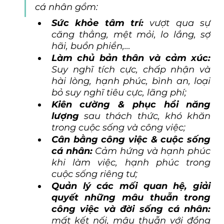
cá nhân gồm:
Sức khỏe tâm trí: 
vượt qua sự 
căng thẳng, mệt mỏi, lo lắng, sợ 
hãi, buồn phiền,…
Làm chủ bản thân và cảm xúc:
Suy nghĩ tích cực, chấp nhận và 
hài lòng, hạnh phúc, bình an, loại 
bỏ suy nghĩ tiêu cực, lãng phí;
Kiên cường & phục hồi năng 
lượng 
sau thách thức, khó khăn 
trong cuộc sống và công việc;
Cân bằng công việc & cuộc sống 
cá nhân: 
Cảm hứng và hạnh phúc 
khi làm việc, hạnh phúc trong 
cuộc sống riêng tư;
Quản lý các mối quan hệ, giải 
quyết những mâu thuẫn trong 
công việc và đời sống cá nhân: 
mất kết nối, mâu thuẫn với đồng 