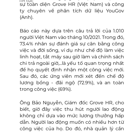
Tin tức
sự toàn diện Grove HR (Việt Nam) và công 
ty chuyên về phân tích dữ liệu YouGov 
(Anh).
Báo cáo này dựa trên câu trả lời của 1.010 
người Việt Nam vào tháng 10/2021. Trong đó, 
73.4% nhân sự đánh giá sự cân bằng công 
việc và đời sống, ví dụ như chế độ làm việc 
linh hoạt, tắt máy sau giờ làm và chính sách 
chi trả ngoài giờ,...là yếu tố quan trọng nhất 
để họ quyết định nhận một công việc mới. 
Sau đó, các ứng viên mới xét đến chế độ 
lương bổng - đãi ngộ (72.9%), và an toàn 
trong công việc (69%).
Ông Bảo Nguyễn, Giám đốc Grove HR, cho 
biết, giờ đây việc thu hút người lao động 
không chỉ dựa vào mức lương thưởng hấp 
dẫn. Người lao động muốn có nhiều hơn từ 
công việc của họ. Do đó, nhà quản lý cần 