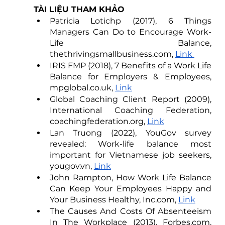
TÀI LIỆU THAM KHẢO
Patricia Lotichp (2017), 6 Things 
Managers Can Do to Encourage Work-
Life Balance, 
thethrivingsmallbusiness.com, 
Link 
IRIS FMP (2018), 7 Benefits of a Work Life 
Balance for Employers & Employees, 
mpglobal.co.uk, 
Link
Global Coaching Client Report (2009), 
International Coaching Federation, 
coachingfederation.org, 
Link
Lan Truong (2022), YouGov survey 
revealed: Work-life balance most 
important for Vietnamese job seekers, 
yougov.vn, 
Link
John Rampton, How Work Life Balance 
Can Keep Your Employees Happy and 
Your Business Healthy, Inc.com, 
Link
The Causes And Costs Of Absenteeism 
In The Workplace (2013), Forbes.com, 