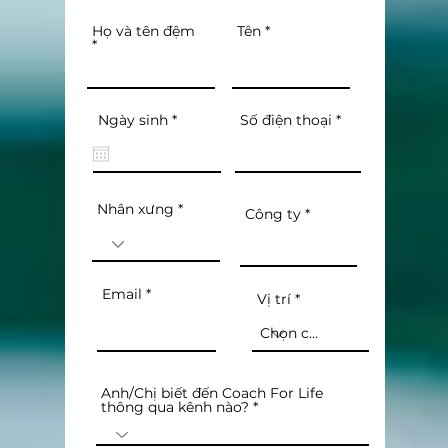
Tên
Họ và tên đệm
r
Ngày sinh
*
Số điện thoại
e
q
u
i
r
e
Nhân xưng
Công ty
d
Email
Vị trí
Anh/Chị biết đến Coach For Life
thông qua kênh nào?