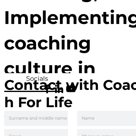
Implementin
coaching
culture in
Socials
Contact
with Coa
businesses as
h For Life
well as