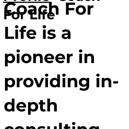
Coach For
For Life
Life is a
pioneer in
providing in-
depth