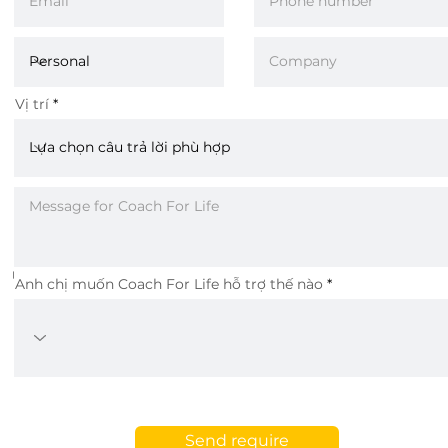
healthcare
solutions
Vị trí
mental healt
for
Anh chị muốn Coach For Life hỗ trợ thế nào
employees.
Send require