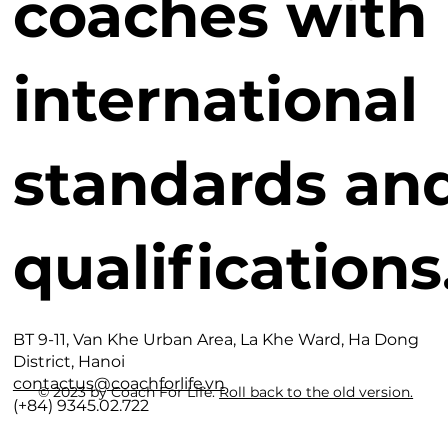
coaches with
international
standards an
qualifications
BT 9-11, Van Khe Urban Area, La Khe Ward, Ha Dong
District, Hanoi
contactus@coachforlife.vn
© 2023 by Coach For Life.
Roll back to the old version.
(+84) 9345.02.722