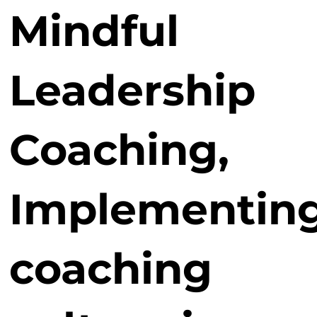
Do, Secret Of Successful At Work, Leading Teams In A
Mindful
Week…), một số trong số đó đã được dịch sang hơn 25
ngôn ngữ khác nhau. Cumberland là nhà khai vấn và
giám sát được chứng nhận bởi European Mentoring &
Coaching Council, và là thành viên sáng lập của Viện
Leadership
Coaching liên kết với Harvard Medical School-affiliated
Institute of Coaching. Ông cũng là Đại sứ Quốc tế trong
Hội đồng Quản trị của International Mentoring
Association có trụ sở tại Mỹ.
Coaching,
🎤Coach Quách Hương
: Founder Coach For Life & ICF
Professional Certified Coach (PCC). Bà là Executive Coach,
Associate Coach của các tổ chức & mạng lưới coaching
hàng đầu thế giới như BTS Coach, Global Coach. Hơn 20
Implementin
năm kinh nghiệm làm việc và lãnh đạo trong các tổ chức
quốc tế như Đại sứ quán Anh tại Việt Nam, Thái Lan và
Myanmar, đồng thời còn là người hướng dẫn thực hành
thiền chánh niệm được cấp chứng chỉ bởi tổ chức quốc tế
coaching
Mindful Leader.
🎤Coach Quách Hiền
: CEO Coach For Life & ICF
Professional Certified Coach (PCC). Executive &
Leadership Coach. Bà có 20 năm kinh nghiệm quản lý,