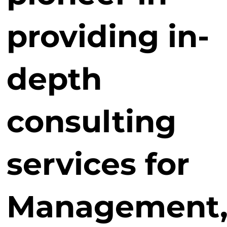
Coaching có thực sự hữu ích trong việc phát triển
năng lực lãnh đạo? Việc xây dựng văn hoá coaching
trong tổ chức giúp ích doanh nghiệp như thế nào
providing in-
trong bối cảnh này?
Nhà lãnh đạo cần những gì để tiến đến các nấc
thang thành công mới?
depth
Khi nói đến các nấc thang thành công trong vai trò quản
lý lãnh đạo, chúng tôi sẽ đặc biệt đào sâu những vấn đề
cấp thiết nhất: Khai thác sức mạnh tập thể; Kỹ năng
truyền cảm hứng để đội nhóm hành động mạnh mẽ;
Chuyển hóa trạng thái từ căng thẳng sang cân bằng và
consulting
hiệu quả.
Sự kiện cũng mở ra một không gian đối thoại hai chiều
để các quản lý lãnh đạo chia sẻ về khó khăn của mình,
cũng như đặt câu hỏi cho những diễn giả giàu kinh
services for
nghiệm.
Diễn giả và người điều phối:
Management
🎤 Nigel Cumberland:
tác giả sách người Anh, nhà khai
vấn và hướng dẫn lãnh đạo, người sáng lập của The Silk
Road Partnership. Ông là tác giả của rất nhiều cuốn sách
về phát triển và lãnh đạo (100 Things Successful Leaders