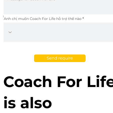
for
Anh chị muốn Coach For Life hỗ trợ thế nào
employees.
Besides,
Send require
Coach For Lif
is also