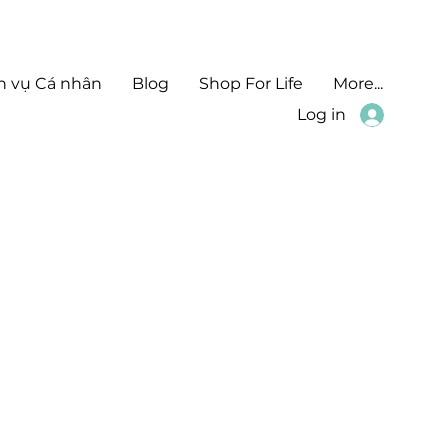
h vụ Cá nhân
Blog
Shop For Life
More...
Log in