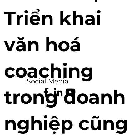
Triển khai
văn hoá
coaching
Social Media
trong doanh
nghiệp cũng