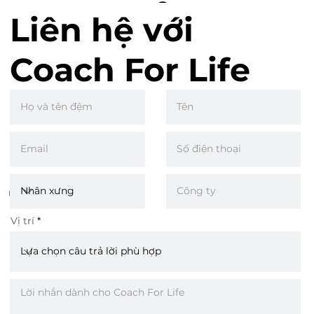
như giải
Liên hệ với
Coach For Life
pháp chăm
sóc sức khoẻ
tinh thần
Vị trí
cho người