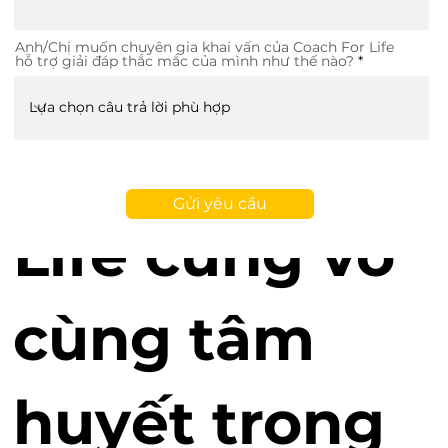
lao động.
Anh/Chị muốn chuyên gia khai vấn của Coach For Life
Bên cạnh đó,
hỗ trợ giải đáp thắc mắc của mình như thế nào?
Coach For
Gửi yêu cầu
Life cũng vô
cùng tâm
huyết trong