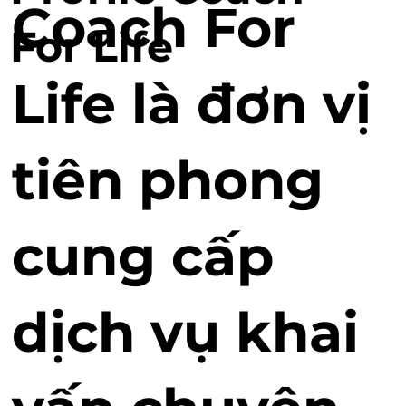
Coach For
For Life
Life là đơn vị
tiên phong
cung cấp
dịch vụ khai