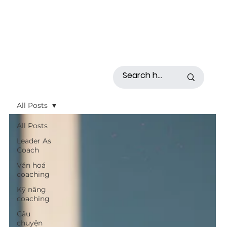
All Posts
All Posts
Leader As
Coach
Văn hoá
coaching
Kỹ năng
coaching
Câu
chuyện