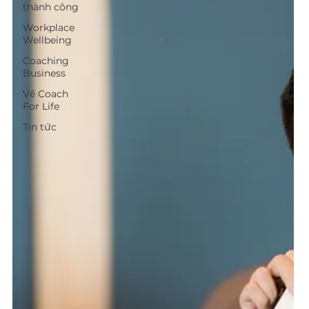
thành công
Workplace
Wellbeing
Coaching
Business
Về Coach
For Life
Tin tức