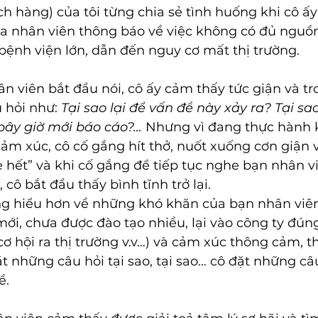
h hàng) của tôi từng chia sẻ tình huống khi cô ấ
ủa nhân viên thông báo về việc không có đủ nguồ
bệnh viện lớn, dẫn đến nguy cơ mất thị trường.
n viên bắt đầu nói, cô ấy cảm thấy tức giận và tr
 hỏi như: 
Tại sao lại để vấn đề này xảy ra? Tại sa
 bây giờ mới báo cáo?… 
Nhưng vì đang thực hành 
ảm xúc, cô cố gắng hít thở, nuốt xuống cơn giận 
 hết” và khi cố gắng để tiếp tục nghe bạn nhân v
cô bắt đầu thấy bình tĩnh trở lại.
g hiểu hơn về những khó khăn của bạn nhân viên
ới, chưa được đào tạo nhiều, lại vào công ty đúng
cơ hội ra thị trường v.v…) và cảm xúc thông cảm, t
ặt những câu hỏi tại sao, tại sao… cô đặt những câ
ề.