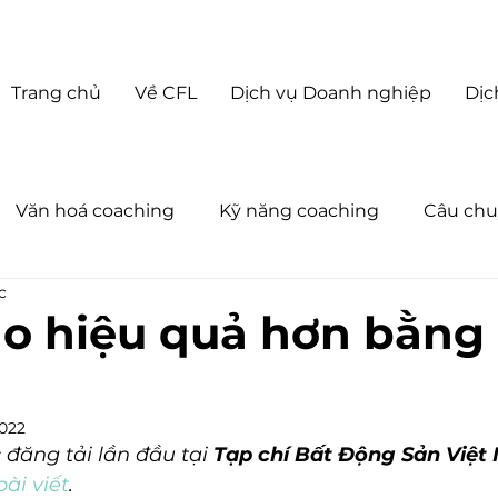
Trang chủ
Về CFL
Dịch vụ Doanh nghiệp
Dịc
Văn hoá coaching
Kỹ năng coaching
Câu chu
c
oaching Business
Về Coach For Life
Tin tức
o hiệu quả hơn bằng
2022
 đăng tải lần đầu tại 
Tạp chí Bất Động Sản Việt
bài viết
.