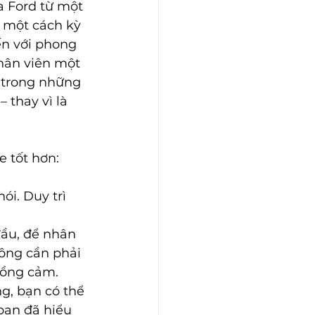
a Ford từ một 
 một cách kỳ 
ến với phong 
hân viên một 
 trong những 
 thay vì là 
e tốt hơn:
i. Duy trì 
đầu, để nhân 
hông cần phải 
đồng cảm. 
g, bạn có thể 
bạn đã hiểu 