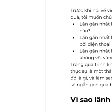
Trước khi nói về v
quả, tôi muốn chú
Lần gần nhất b
nào? 
Lần gần nhất 
bởi điện thoại
Lần gần nhất b
không vội vàng
Trong quá trình kh
thực sự là một thá
đó là gì, và làm s
sẻ ngắn gọn qua bà
Vì sao lãn