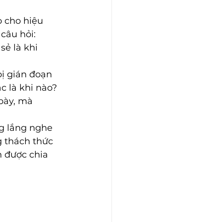
o cho hiệu 
câu hỏi:
ẻ là khi 
ị gián đoạn 
c là khi nào?
bày, mà 
ng lắng nghe 
g thách thức 
n được chia 