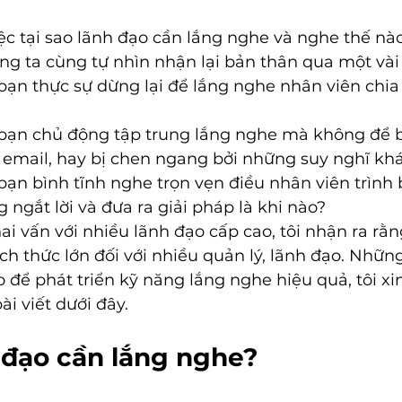
iệc tại sao lãnh đạo cần lắng nghe và nghe thế nà
ng ta cùng tự nhìn nhận lại bản thân qua một vài 
ạn thực sự dừng lại để lắng nghe nhân viên chia s
bạn chủ động tập trung lắng nghe mà không để b
, email, hay bị chen ngang bởi những suy nghĩ khá
ạn bình tĩnh nghe trọn vẹn điều nhân viên trình 
 ngắt lời và đưa ra giải pháp là khi nào? 
ai vấn với nhiều lãnh đạo cấp cao, tôi nhận ra rằ
ch thức lớn đối với nhiều quản lý, lãnh đạo. Nhữn
ao để phát triển kỹ năng lắng nghe hiệu quả, tôi xi
i viết dưới đây.
h đạo cần lắng nghe?