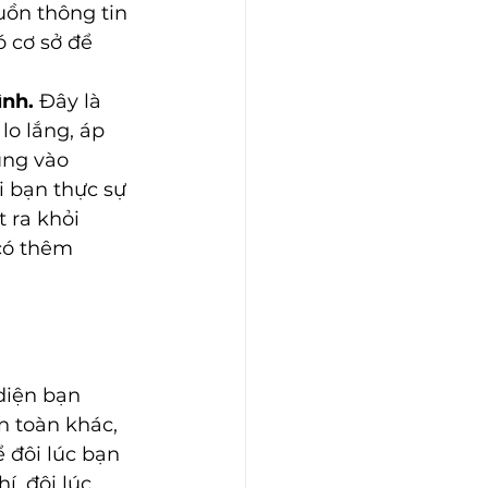
uồn thông tin 
 cơ sở để 
ình.
 Đây là 
lo lắng, áp 
ung vào 
 bạn thực sự 
 ra khỏi 
có thêm 
diện bạn 
n toàn khác, 
 đôi lúc bạn 
í, đôi lúc 