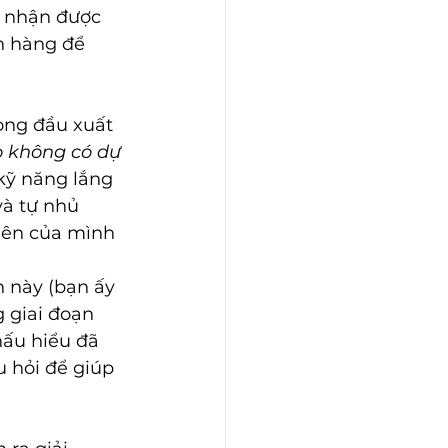
y nhận được 
n hàng để 
ong đầu xuất 
o không có dự 
kỹ năng lắng 
và tự nhủ 
iên của mình 
 này (bạn ấy 
 giai đoạn 
hấu hiểu đã 
u hỏi để giúp 