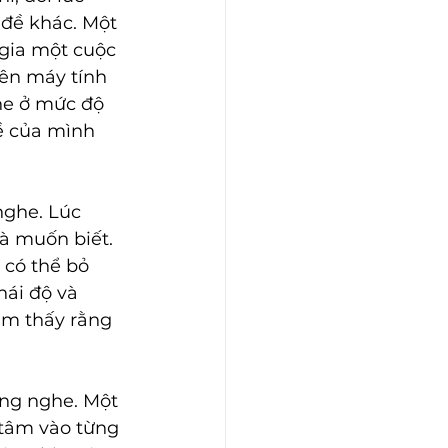
 đề khác. Một 
gia một cuộc 
rên máy tính 
he ở mức độ 
ề của mình 
nghe. Lúc 
à muốn biết. 
có thể bỏ 
hái độ và 
ảm thấy rằng 
ắng nghe. Một 
 tâm vào từng 