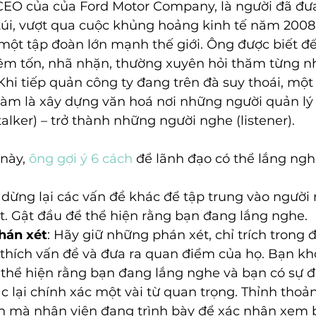
 CEO của của Ford Motor Company, là người đã đư
túi, vượt qua cuộc khủng hoảng kinh tế năm 2008
 một tập đoàn lớn mạnh thế giới. Ông được biết đ
êm tốn, nhã nhặn, thường xuyên hỏi thăm từng n
Khi tiếp quản công ty đang trên đà suy thoái, một
làm là xây dựng văn hoá nơi những người quản lý –
alker) – trở thành những người nghe (listener). 
này,
 ông gợi ý 6 cách
 để lãnh đạo có thể lắng ngh
dừng lại các vấn đề khác để tập trung vào người nó
t. Gật đầu để thể hiện rằng bạn đang lắng nghe. 
phán xét
: Hãy giữ những phán xét, chỉ trích trong 
i thích vấn đề và đưa ra quan điểm của họ. Bạn k
n thể hiện rằng bạn đang lắng nghe và bạn có sự 
c lại chính xác một vài từ quan trọng. Thỉnh thoản
nh mà nhân viên đang trình bày để xác nhận xem 