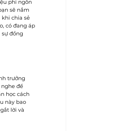
iệu phi ngôn 
 bạn sẽ nắm 
khi chia sẻ 
o, có đang áp 
 sự đồng 
nh trưởng 
ì nghe để 
ần học cách 
u này bao 
ắt lời và 