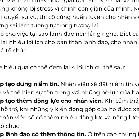
n viên cảm thấy được giải toả tâm lý sợ hãi và tìm
ũng không bị stress vì chính cơn giận của mình. N
i quyết sự vụ, thì cô cũng huấn luyện cho nhân viê
g sai lầm tương tự trong tương lai. 
ỏ cho việc tại sao lãnh đạo nên lắng nghe. Biết c
ại nhiều lợi ích cho bản thân lãnh đạo, cho nhân 
cả tổ chức.
 hiệu quả có thể đem lại 4 lợi ích cụ thể sau: 
p tạo dựng niềm tin.
 Nhân viên sẽ đặt niềm tin v
 và thể hiện sự tôn trọng với những nỗ lực của họ.
p tạo thêm động lực cho nhân viên.
 Khi cảm thấ
 hỗ trợ, khi những ý kiến đóng góp của họ được x
nhân viên sẽ có thêm nhiều động lực và năng lượn
ổ chức. 
p lãnh đạo có thêm thông tin. 
Ở trên cao chúng 