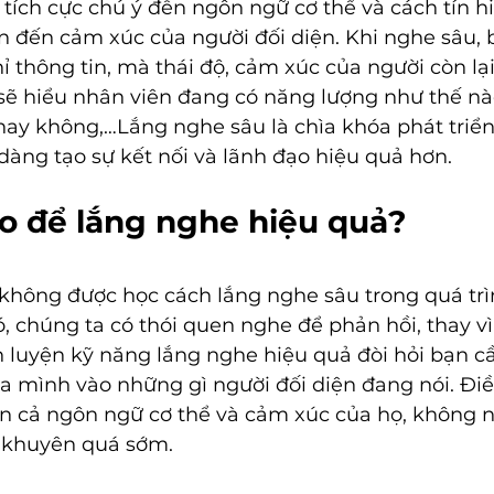
ẽ tích cực chú ý đến ngôn ngữ cơ thể và cách tín h
n đến cảm xúc của người đối diện. Khi nghe sâu,
 thông tin, mà thái độ, cảm xúc của người còn lại 
 sẽ hiểu nhân viên đang có năng lượng như thế nà
hay không,…Lắng nghe sâu là chìa khóa phát triển
dàng tạo sự kết nối và lãnh đạo hiệu quả hơn.
o để lắng nghe hiệu quả?
không được học cách lắng nghe sâu trong quá trì
, chúng ta có thói quen nghe để phản hồi, thay v
èn luyện kỹ năng lắng nghe hiệu quả đòi hỏi bạn c
a mình vào những gì người đối diện đang nói. Điề
n cả ngôn ngữ cơ thể và cảm xúc của họ, không ng
i khuyên quá sớm. 