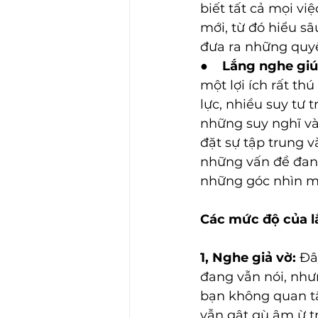
biết tất cả mọi vi
mới, từ đó hiểu sâ
đưa ra những quyế
●    
Lắng nghe giú
một lợi ích rất thú
lực, nhiều suy tư 
những suy nghĩ và
đặt sự tập trung v
những vấn đề đang 
những góc nhìn mớ
Các mức độ của l
1, Nghe giả vờ:
 Đâ
đang vẫn nói, như
bạn không quan tâ
vẫn gật gù ậm ừ tr