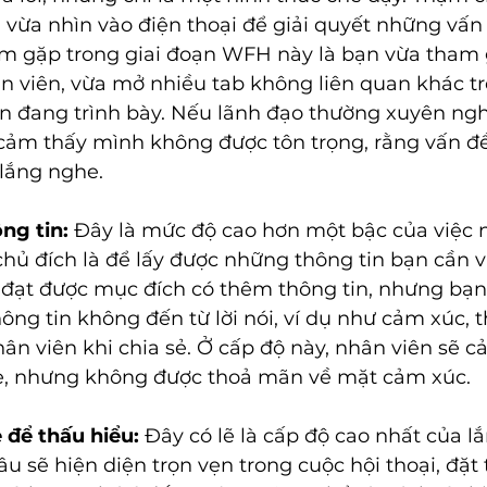
 vừa nhìn vào điện thoại để giải quyết những vấn
m gặp trong giai đoạn WFH này là bạn vừa tham 
ân viên, vừa mở nhiều tab không liên quan khác t
ên đang trình bày. Nếu lãnh đạo thường xuyên ng
 cảm thấy mình không được tôn trọng, rằng vấn đ
lắng nghe. 
ng tin:
 Đây là mức độ cao hơn một bậc của việc 
chủ đích là để lấy được những thông tin bạn cần v
 đạt được mục đích có thêm thông tin, nhưng bạn 
ng tin không đến từ lời nói, ví dụ như cảm xúc, t
ân viên khi chia sẻ. Ở cấp độ này, nhân viên sẽ c
e, nhưng không được thoả mãn về mặt cảm xúc. 
 để thấu hiểu:
 Đây có lẽ là cấp độ cao nhất của l
u sẽ hiện diện trọn vẹn trong cuộc hội thoại, đặt