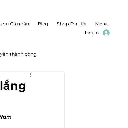
h vụ Cá nhân
Blog
Shop For Life
More...
Log in
yện thành công
 lắng
 Nam 