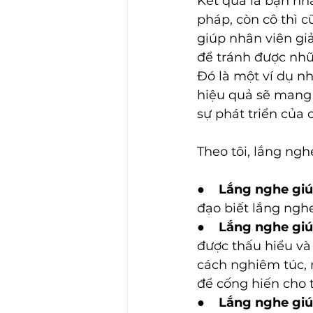
Kết quả là bạn nhâ
pháp, còn cô thì c
giúp nhân viên giả
để tránh được nhữn
Đó là một ví dụ nh
hiệu quả sẽ mang l
sự phát triển của 
Theo tôi, lắng nghe
●    
Lắng nghe giú
đạo biết lắng nghe
●   
 Lắng nghe giú
được thấu hiểu và
cách nghiêm túc, 
để cống hiến cho t
●    
Lắng nghe giú