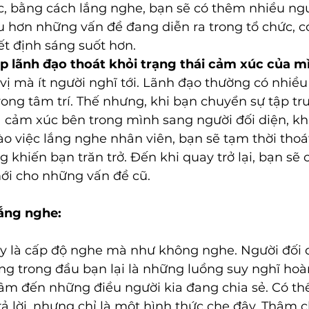
ệc, bằng cách lắng nghe, bạn sẽ có thêm nhiều ng
u hơn những vấn đề đang diễn ra trong tổ chức, có
t định sáng suốt hơn. 
p lãnh đạo thoát khỏi trạng thái cảm xúc của m
 vị mà ít người nghĩ tới. Lãnh đạo thường có nhiều 
trong tâm trí. Thế nhưng, khi bạn chuyển sự tập tr
 cảm xúc bên trong mình sang người đối diện, khi
ào việc lắng nghe nhân viên, bạn sẽ tạm thời thoát
khiến bạn trăn trở. Đến khi quay trở lại, bạn sẽ 
i cho những vấn đề cũ. 
ắng nghe:
y là cấp độ nghe mà như không nghe. Người đối 
ng trong đầu bạn lại là những luồng suy nghĩ hoà
m đến những điều người kia đang chia sẻ. Có thể
ả lời, nhưng chỉ là một hình thức che đậy. Thậm ch