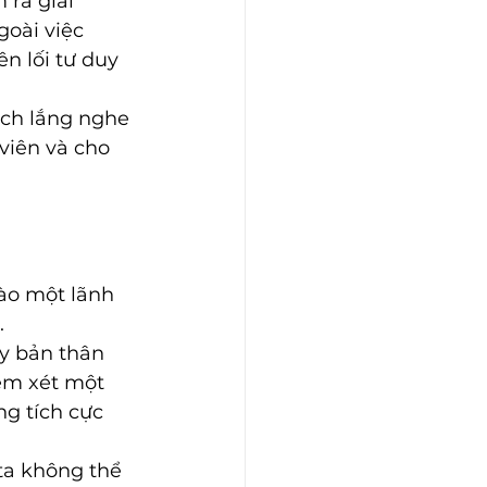
 ra giải 
goài việc 
n lối tư duy 
ách lắng nghe 
viên và cho 
ào một lãnh 
 
y bản thân 
em xét một 
g tích cực 
ta không thể 