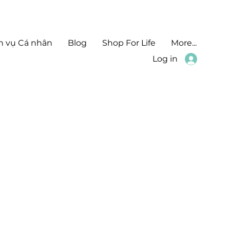
h vụ Cá nhân
Blog
Shop For Life
More...
Log in