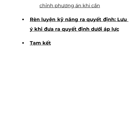
chỉnh phương án khi cần
Rèn luyện kỹ năng ra quyết định: Lưu 
ý khi đưa ra quyết định dưới áp lực
Tạm kết