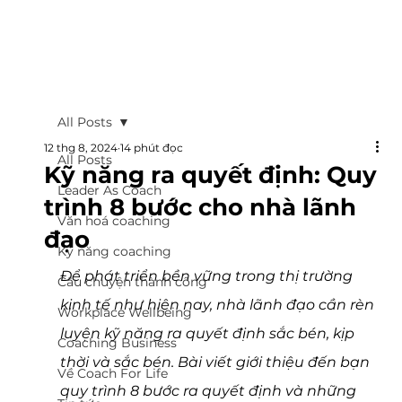
All Posts
12 thg 8, 2024
14 phút đọc
All Posts
Kỹ năng ra quyết định: Quy
Leader As Coach
trình 8 bước cho nhà lãnh
Văn hoá coaching
đạo
Kỹ năng coaching
Để phát triển bền vững trong thị trường 
Câu chuyện thành công
kinh tế như hiện nay, nhà lãnh đạo cần rèn 
Workplace Wellbeing
luyện kỹ năng ra quyết định sắc bén, kịp 
Coaching Business
thời và sắc bén. Bài viết giới thiệu đến bạn 
Về Coach For Life
quy trình 8 bước ra quyết định và những 