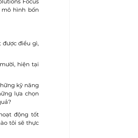
lutions Focus 
 mô hình bốn 
được điều gì, 
ười, hiện tại 
những kỹ năng 
ững lựa chọn 
quả?
oạt động tốt 
o tôi sẽ thực 