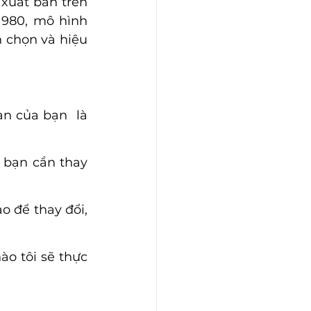
uất bản trên 
980, mô hình 
chọn và hiệu 
n của bạn  là 
 bạn cần thay 
o để thay đổi, 
ào tôi sẽ thực 