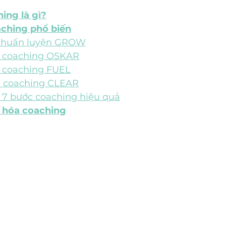
ing là gì?
aching phổ biến
h huấn luyện GROW
h coaching OSKAR
h coaching FUEL
h coaching CLEAR
h 7 bước coaching hiệu quả
 hóa coaching