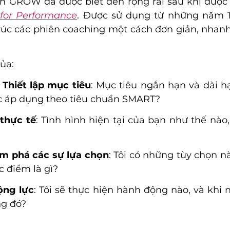
 GROW đã được biết đến rộng rãi sau khi được x
for Performance
. Được sử dụng từ những năm 1
c các phiên coaching một cách đơn giản, nhanh 
ủa:
 
Thiết lập mục tiêu
: Mục tiêu ngắn hạn và dài hạ
c áp dụng theo tiêu chuẩn SMART? 
 thực tế
: Tình hình hiện tại của bạn như thế nào,
m phá các sự lựa chọn
: Tôi có những tùy chọn nà
 điểm là gì? 
động lực
: Tôi sẽ thực hiện hành động nào, và khi n
ng đó?