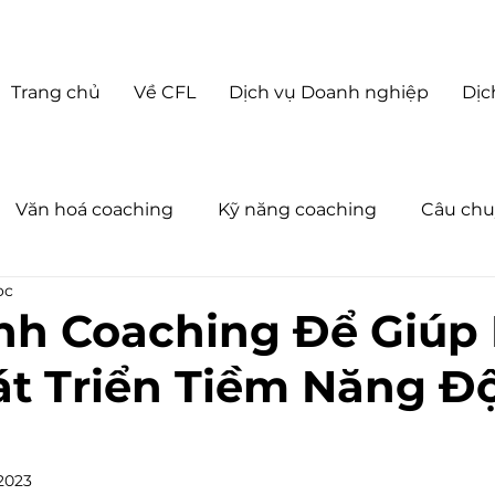
Trang chủ
Về CFL
Dịch vụ Doanh nghiệp
Dịc
Văn hoá coaching
Kỹ năng coaching
Câu chu
ọc
oaching Business
Về Coach For Life
Tin tức
nh Coaching Để Giúp
t Triển Tiềm Năng Độ
 2023