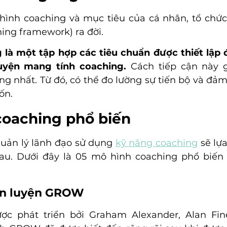
 hình coaching và mục tiêu của cá nhân, tổ chức
ing framework) ra đời. 
 là một tập hợp các tiêu chuẩn được thiết lập 
uyện mang tính coaching. 
Cách tiếp cận này g
ng nhất. Từ đó, có thể đo lường sự tiến bộ và đảm
n. 
coaching phổ biến
uản lý lãnh đạo sử dụng 
kỹ năng coaching
 sẽ lự
u. Dưới đây là 05 mô hình coaching phổ biến 
ấn luyện GROW
ợc phát triển bởi Graham Alexander, Alan Fine