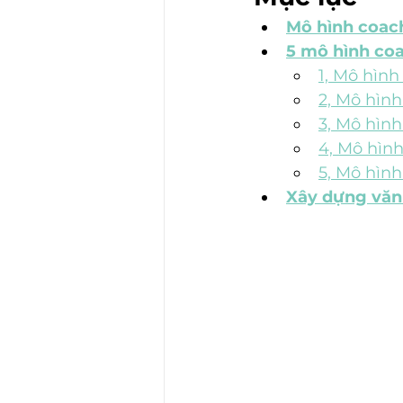
Mô hình coach
5 mô hình co
1, Mô hìn
2, Mô hìn
3, Mô hìn
4, Mô hìn
5, Mô hìn
Xây dựng văn