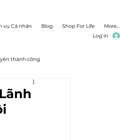
h vụ Cá nhân
Blog
Shop For Life
More...
Log in
yện thành công
 Lãnh
i