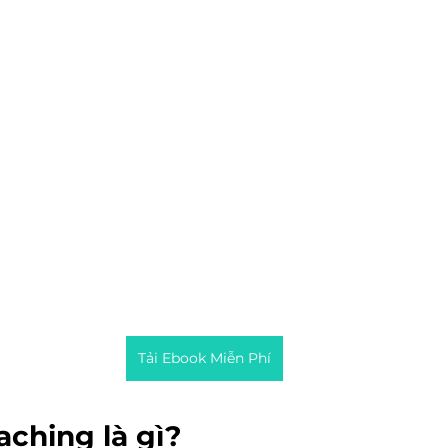
Tải Ebook Miễn Phí
ching là gì?