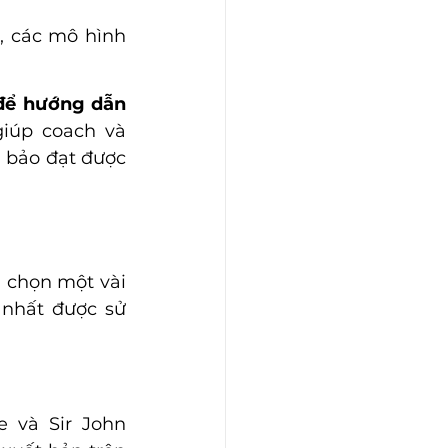
, các mô hình 
để hướng dẫn 
iúp coach và 
 bảo đạt được 
a chọn một vài 
nhất được sử 
 và Sir John 