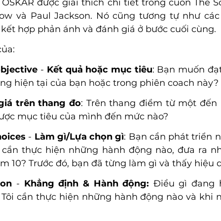
OSKAR được giải thích chi tiết trong cuốn The So
w và Paul Jackson. Nó cũng tương tự như các
kết hợp phản ánh và đánh giá ở bước cuối cùng. 
của:
bjective
 - 
Kết quả hoặc mục tiêu
: Bạn muốn đạt 
ống hiện tại của bạn hoặc trong phiên coach này?
giá trên thang đo
: Trên thang điểm từ một đến m
được mục tiêu của mình đến mức nào?
oices
 - 
Làm gì/Lựa chọn gì
: Bạn cần phát triển 
 cần thực hiện những hành động nào, đưa ra nh
ểm 10? Trước đó, bạn đã từng làm gì và thấy hiệu 
ion
 - 
Khẳng định & Hành động:
 Điều gì đang h
 Tôi cần thực hiện những hành động nào và khi nà