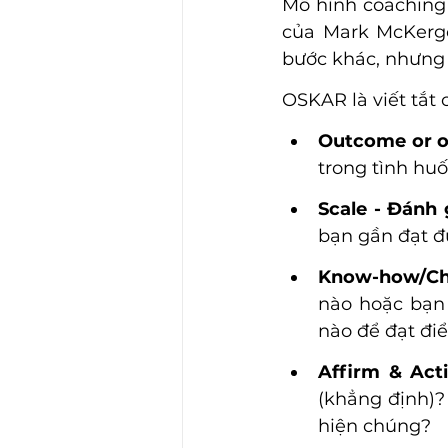
Mô hình coaching 
của Mark McKergo
bước khác, nhưng 
OSKAR là viết tắt 
Outcome or o
trong tình hu
Scale - Đánh 
bạn gần đạt 
Know-how/Ch
nào hoặc bạn
nào để đạt đi
Affirm & Act
(khẳng định)?
hiện chúng?