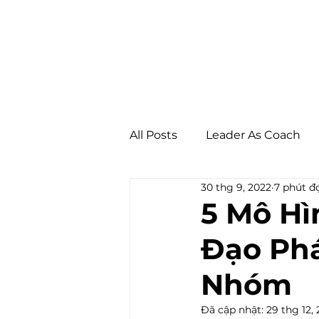
All Posts
Leader As Coach
30 thg 9, 2022
7 phút đ
Workplace Wellbeing
C
5 Mô Hì
Đạo Phá
Nhóm
Đã cập nhật:
29 thg 12,