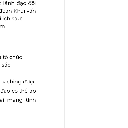
 lãnh đạo đội 
đoàn Khai vấn 
ích sau: 
ệm
à tổ chức
 sắc
coaching được 
đạo có thể áp 
i mang tính 