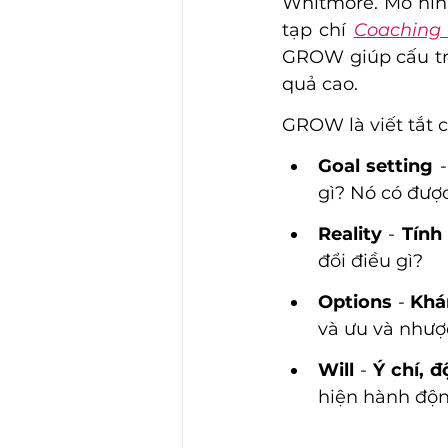
Whitmore. Mô hình
tạp chí 
Coaching 
GROW giúp cấu trú
quả cao. 
GROW là viết tắt c
Goal setting 
-
gì? Nó có đượ
Reality 
- 
Tính
đổi điều gì?
Options
 - 
Khá
và ưu và nhược
Will
 - 
Ý chí, 
hiện hành độ