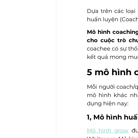
Dựa trên các loại
huấn luyện (Coach
Mô hình coaching
cho cuộc trò ch
coachee có sự thố
kết quả mong muố
5 mô hình 
Mỗi người coach/q
mô hình khác nha
dụng hiện nay:
1, Mô hình hu
Mô hình grow
 đư