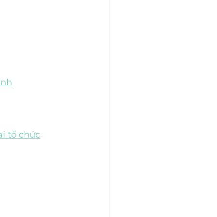
anh
ài tổ chức