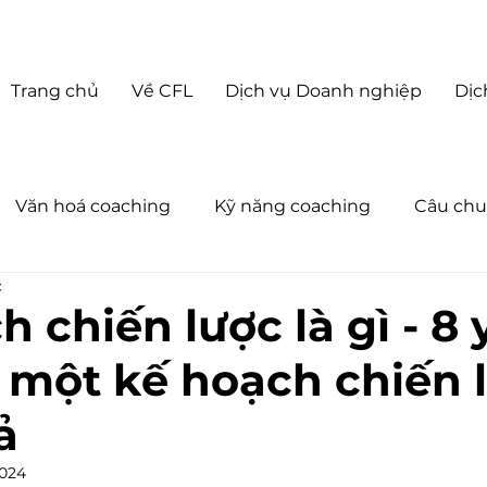
Trang chủ
Về CFL
Dịch vụ Doanh nghiệp
Dịc
Văn hoá coaching
Kỹ năng coaching
Câu chu
c
oaching Business
Về Coach For Life
Tin tức
 chiến lược là gì - 8 
 một kế hoạch chiến 
ả
2024