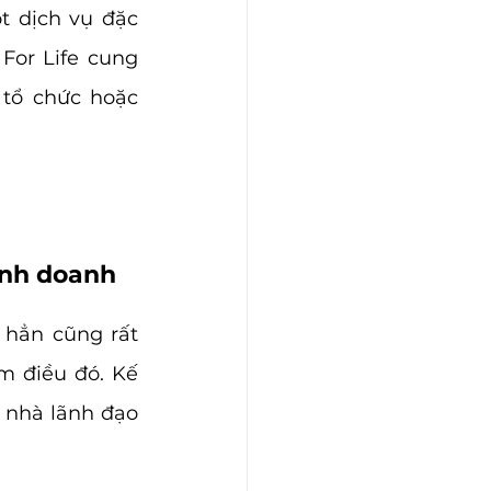
t dịch vụ đặc 
or Life cung 
tổ chức hoặc 
inh doanh
 hẳn cũng rất 
m điều đó. Kế 
 nhà lãnh đạo 