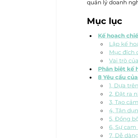
quản lý doanh ngh
Mục lục
Kế hoạch chiế
Lập kế hoạ
Mục đích 
Vai trò củ
Phân biệt kế 
8 Yêu cầu của
1, Dựa trê
2, Đặt ra 
3, Tạo cả
4, Tận dụn
5, Đồng bộ
6, Sự cam 
7, Dễ dàn