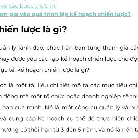
 về các bước thực thi
ham gia vào quá trình lập kế hoạch chiến lược?
iến lược là gì?
quản lý lãnh đạo, chắc hẳn bạn từng tham gia cá
 hay được yêu cầu lập kế hoạch chiến lược cho đội
ực tế, kế hoạch chiến lược là gì? 
c là một tài liệu chi tiết mô tả các mục tiêu chiế
h động mà một tổ chức hoặc doanh nghiệp sẽ thự
 hạn của mình. Nó là một công cụ quản lý và hư
và cung cấp kế hoạch cụ thể để thực hiện chiến
hường có thời hạn từ 3 đến 5 năm, và nó là nền tả