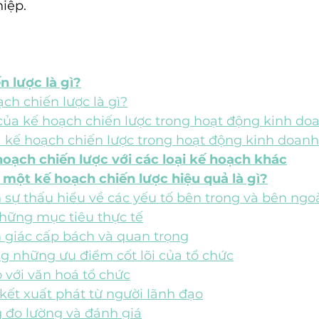
iệp.
n lược là gì?
ch chiến lược là gì?
của kế hoạch chiến lược trong hoạt động kinh do
a kế hoạch chiến lược trong hoạt động kinh doanh
hoạch chiến lược với các loại kế hoạch khác
 một kế hoạch chiến lược hiệu quả là gì?
n sự thấu hiểu về các yếu tố bên trong và bên ngo
những mục tiêu thực tế
m giác cấp bách và quan trọng
g những ưu điểm cốt lõi của tổ chức
 với văn hoá tổ chức
kết xuất phát từ người lãnh đạo
g đo lường và đánh giá