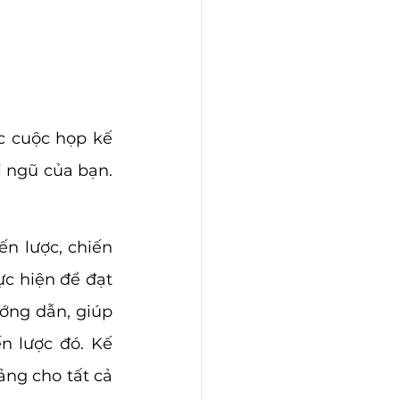
c cuộc họp kế 
 ngũ của bạn. 
n lược, chiến 
c hiện để đạt 
ớng dẫn, giúp 
 lược đó. Kế 
ng cho tất cả 