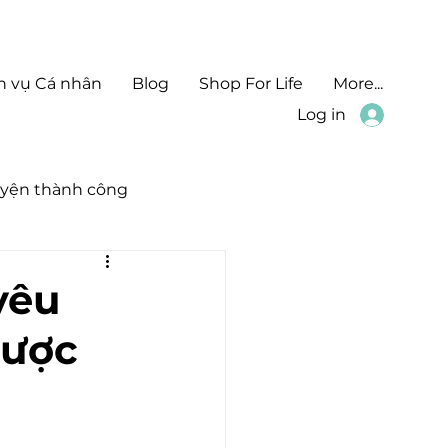
h vụ Cá nhân
Blog
Shop For Life
More...
Log in
yện thành công
yêu
lược