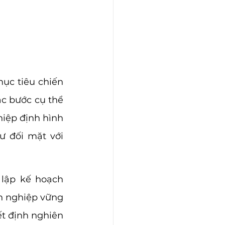
ục tiêu chiến 
c bước cụ thể 
iệp định hình 
 đối mặt với 
lập kế hoạch 
h nghiệp vững 
t định nghiên 