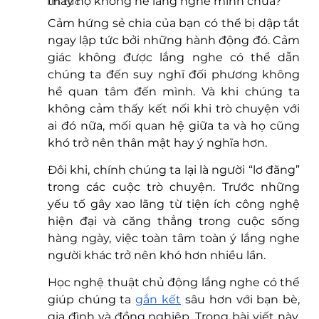
thấy họ không hề lắng nghe mình chưa?
Tin tức
Cảm hứng sẻ chia của bạn có thể bị dập tắt 
ngay lập tức bởi những hành động đó. Cảm 
giác không được lắng nghe có thể dẫn 
chúng ta đến suy nghĩ đối phương không 
hề quan tâm đến mình. Và khi chúng ta 
không cảm thấy kết nối khi trò chuyện với 
ai đó nữa, mối quan hệ giữa ta và họ cũng 
khó trở nên thân mật hay ý nghĩa hơn. 
Đôi khi, chính chúng ta lại là người “lơ đãng” 
trong các cuộc trò chuyện. Trước những 
yếu tố gây xao lãng từ tiện ích công nghệ 
hiện đại và căng thẳng trong cuộc sống 
hàng ngày, việc toàn tâm toàn ý lắng nghe 
người khác trở nên khó hơn nhiều lần. 
Học nghệ thuật chủ động lắng nghe có thể 
giúp chúng ta 
gắn kết
 sâu hơn với bạn bè, 
gia đình và đồng nghiệp. Trong bài viết này, 