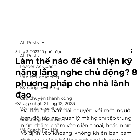
All Posts
8 thg 3, 2023
10 phút đọc
All Posts
Làm thế nào để cải thiện kỹ
Leader As Coach
năng lắng nghe chủ động? 8
Văn hoá coaching
phương pháp cho nhà lãnh
Kỹ năng coaching
đạo
Câu chuyện thành công
Đã cập nhật:
21 thg 12, 2023
Workplace Wellbeing
Đã bao giờ bạn nói chuyện với một người 
bạn, đối tác hay quản lý mà họ chỉ tập trung 
Coaching Business
nhìn chằm chằm vào điện thoại, hoặc nhìn 
Về Coach For Life
vô định vào khoảng không khiến bạn cảm 