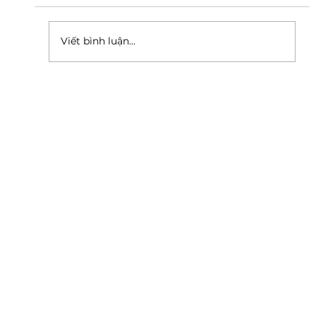
Viết bình luận...
Tư duy tích cực là gì & Làm thế nào
để nhà lãnh đạo rèn luyện tư duy
tích cực