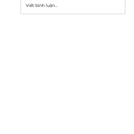
Viết bình luận...
Quản trị bằng coaching để khai phá
tiềm năng đội nhóm