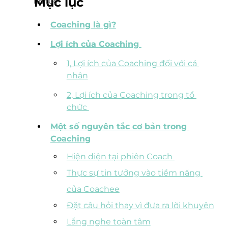
Mục lục
Tin tức
Coaching là gì?
Lợi ích của Coaching 
1, Lợi ích của Coaching đối với cá 
nhân
2, Lợi ích của Coaching trong tổ 
chức 
Một số nguyên tắc cơ bản trong 
Coaching
Hiện diện tại phiên Coach 
Thực sự tin tưởng vào tiềm năng 
của Coachee
Đặt câu hỏi thay vì đưa ra lời khuyên
Lắng nghe toàn tâm