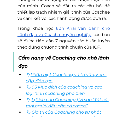
của mình. Coach sẽ đặt ra các câu hỏi để 
thiết lập trách nhiệm giải trình của Coachee 
và cam kết với các hành động được đưa ra.  
Trong khoá học
 60h Khai vấn dành cho 
Lãnh đạo và Coach chuyên nghiệp
, các bạn 
sẽ được tiếp cận 7 nguyên tắc huấn luyện 
theo đúng chương trình chuẩn của ICF. 
Cẩm nang về Coaching cho nhà lãnh 
đạo
🏷
Phân biệt Coaching và tư vấn, kèm 
cặp, đào tạo
🏷 
03 Mục đích của coaching và các 
loại hình coaching phổ biến
🏷 
Lợi ích của Coaching | Vì sao “Tất cả 
mọi người đều cần có coach”
🏷 
Giá trị của Coaching cho sự phát 