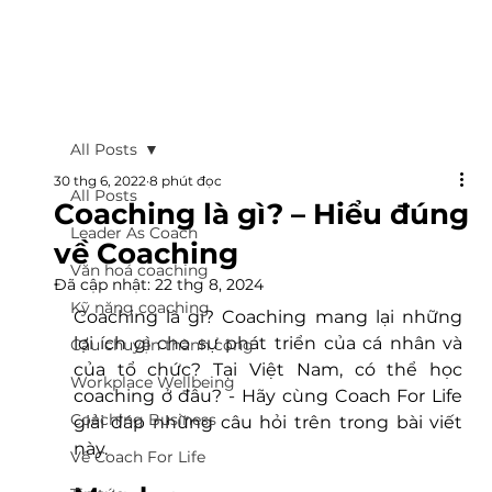
All Posts
30 thg 6, 2022
8 phút đọc
All Posts
Coaching là gì? – Hiểu đúng
Leader As Coach
về Coaching
Văn hoá coaching
Đã cập nhật:
22 thg 8, 2024
Kỹ năng coaching
Coaching là gì? Coaching mang lại những 
lợi ích gì cho sự phát triển của cá nhân và 
Câu chuyện thành công
của tổ chức? Tại Việt Nam, có thể học 
Workplace Wellbeing
coaching ở đâu? - Hãy cùng Coach For Life 
Coaching Business
giải đáp những câu hỏi trên trong bài viết 
này.
Về Coach For Life